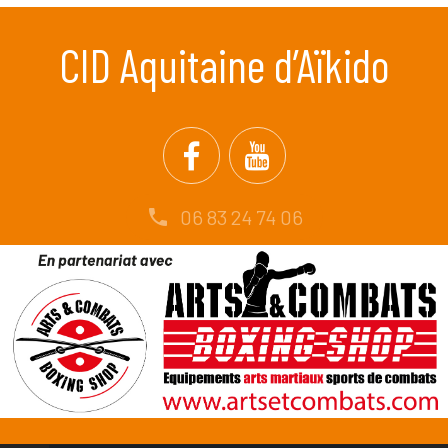
CID Aquitaine d’Aïkido
06 83 24 74 06