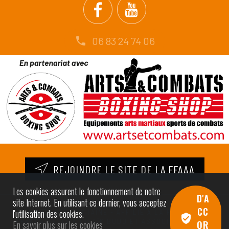
06 83 24 74 06
REJOINDRE LE SITE DE LA FFAAA
Les cookies assurent le fonctionnement de notre
D'A
site Internet. En utilisant ce dernier, vous acceptez
CC
l'utilisation des cookies.
© AÏKIDO CID AQUITAINE - AFFILIÉ À LA FÉDÉRATION
FRANÇAISE D’AÏKIDO AÏKIBUDO ET ASSOCIÉS (FFAAA) |
En savoir plus sur les cookies
OR